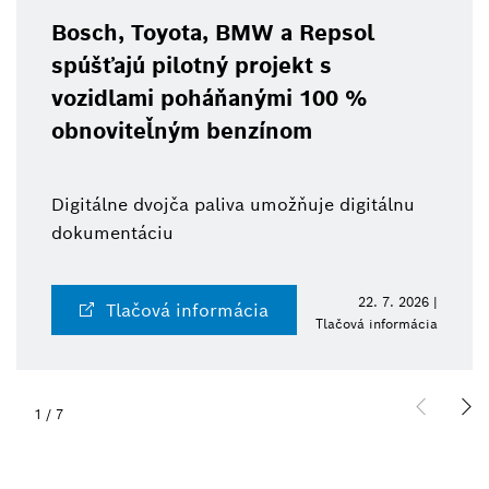
Toyota, BMW a Repsol
BCW 202
 pilotný projekt s
technoló
mi poháňanými 100 %
robotiku
eľným benzínom
Od senzor
dvojča paliva umožňuje digitálnu
expertíza 
ciu
zdroja
22. 7. 2026 |
ová informácia
Tlač
Tlačová informácia
2
/
7