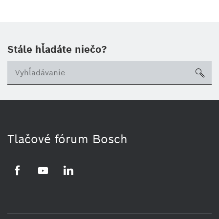
Stále hľadáte niečo?
sea
Tlačové fórum Bosch
Facebook
YouTube
LinkedIn