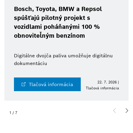
Bosch, Toyota, BMW a Repsol
spúšťajú pilotný projekt s
vozidlami poháňanými 100 %
obnoviteľným benzínom
Digitálne dvojča paliva umožňuje digitálnu
dokumentáciu
22. 7. 2026 |
Tlačová informácia
Tlačová informácia
1
/
7