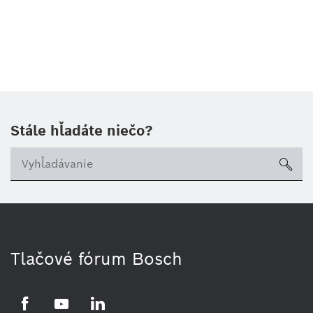
Stále hľadáte niečo?
sea
Tlačové fórum Bosch