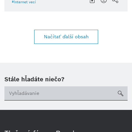
Internet vecí
Načítať ďalší obsah
Stále hľadáte niečo?
sea