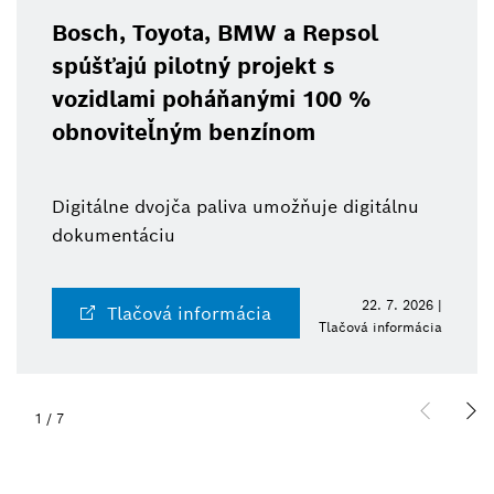
BMW a Repsol
BCW 2026: Bosch
 projekt s
technológií pre 
anými 100 %
robotiku
enzínom
Od senzorov po syst
va umožňuje digitálnu
expertíza a pridaná 
zdroja
22. 7. 2026 |
ácia
Tlačová inform
Tlačová informácia
2
/
7