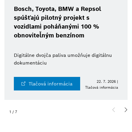
Bosch, Toyota, BMW a Repsol
spúšťajú pilotný projekt s
vozidlami poháňanými 100 %
obnoviteľným benzínom
Digitálne dvojča paliva umožňuje digitálnu
dokumentáciu
22. 7. 2026 |
Tlačová informácia
Tlačová informácia
1
/
7