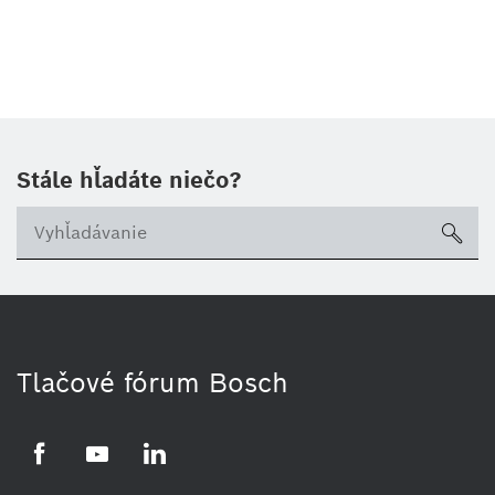
Stále hľadáte niečo?
sea
Tlačové fórum Bosch
Facebook
YouTube
LinkedIn