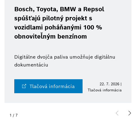
Bosch, Toyota, BMW a Repsol
spúšťajú pilotný projekt s
vozidlami poháňanými 100 %
obnoviteľným benzínom
Digitálne dvojča paliva umožňuje digitálnu
dokumentáciu
22. 7. 2026 |
Tlačová informácia
Tlačová informácia
1
/
7