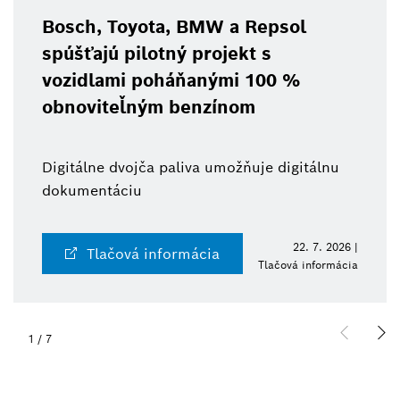
Bosch, Toyota, BMW a Repsol
spúšťajú pilotný projekt s
vozidlami poháňanými 100 %
obnoviteľným benzínom
Digitálne dvojča paliva umožňuje digitálnu
dokumentáciu
22. 7. 2026 |
Tlačová informácia
Tlačová informácia
1
/
7