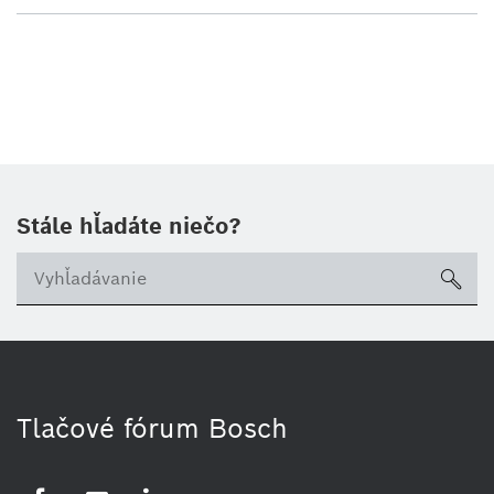
Stále hľadáte niečo?
sea
Tlačové fórum Bosch