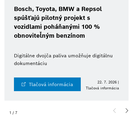
Bosch, Toyota, BMW a Repsol
spúšťajú pilotný projekt s
vozidlami poháňanými 100 %
obnoviteľným benzínom
Digitálne dvojča paliva umožňuje digitálnu
dokumentáciu
22. 7. 2026 |
Tlačová informácia
Tlačová informácia
1
/
7