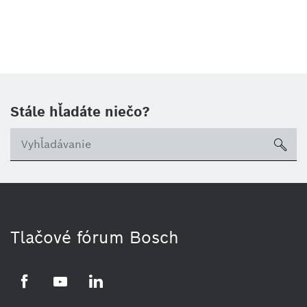
Stále hľadáte niečo?
sea
Tlačové fórum Bosch
Facebook
YouTube
LinkedIn