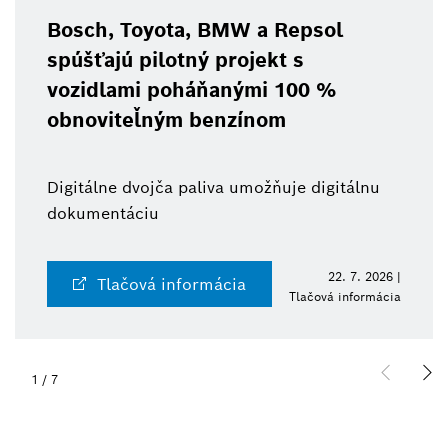
Bosch, Toyota, BMW a Repsol
spúšťajú pilotný projekt s
vozidlami poháňanými 100 %
obnoviteľným benzínom
Digitálne dvojča paliva umožňuje digitálnu
dokumentáciu
22. 7. 2026 |
Tlačová informácia
Tlačová informácia
1
/
7