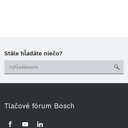
Stále hľadáte niečo?
sea
Tlačové fórum Bosch