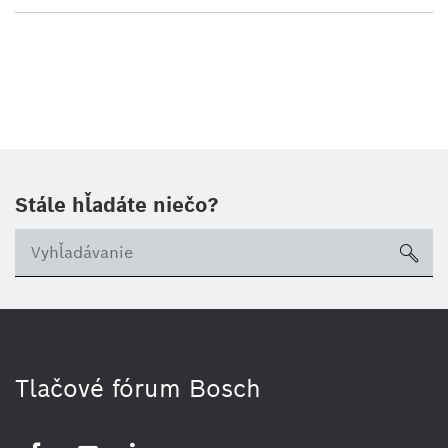
Stále hľadáte niečo?
sea
Tlačové fórum Bosch