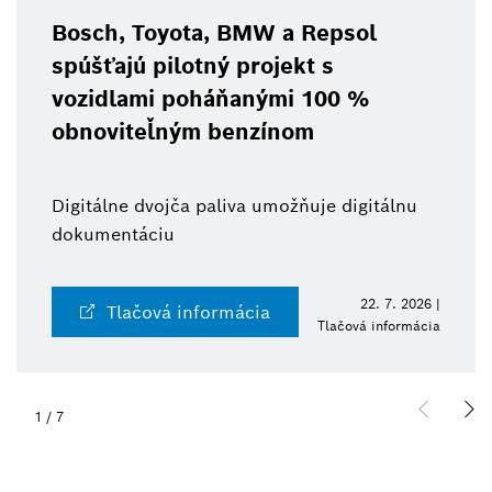
Bosch, Toyota, BMW a Repsol
spúšťajú pilotný projekt s
vozidlami poháňanými 100 %
obnoviteľným benzínom
Digitálne dvojča paliva umožňuje digitálnu
dokumentáciu
22. 7. 2026 |
Tlačová informácia
Tlačová informácia
1
/
7