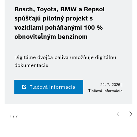
Bosch, Toyota, BMW a Repsol
spúšťajú pilotný projekt s
vozidlami poháňanými 100 %
obnoviteľným benzínom
Digitálne dvojča paliva umožňuje digitálnu
dokumentáciu
22. 7. 2026 |
Tlačová informácia
Tlačová informácia
1
/
7