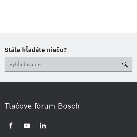
Stále hľadáte niečo?
sea
Tlačové fórum Bosch
Facebook
YouTube
LinkedIn