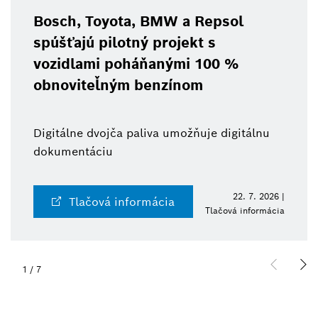
Bosch, Toyota, BMW a Repsol
spúšťajú pilotný projekt s
vozidlami poháňanými 100 %
obnoviteľným benzínom
Digitálne dvojča paliva umožňuje digitálnu
dokumentáciu
22. 7. 2026 |
Tlačová informácia
Tlačová informácia
1
/
7