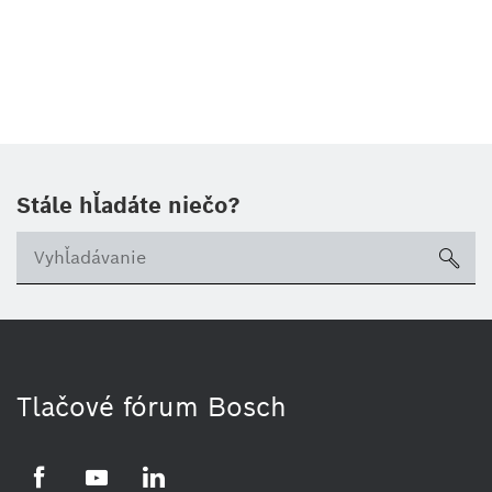
Stále hľadáte niečo?
sea
Tlačové fórum Bosch