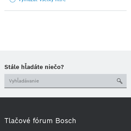
Stále hľadáte niečo?
sea
Tlačové fórum Bosch