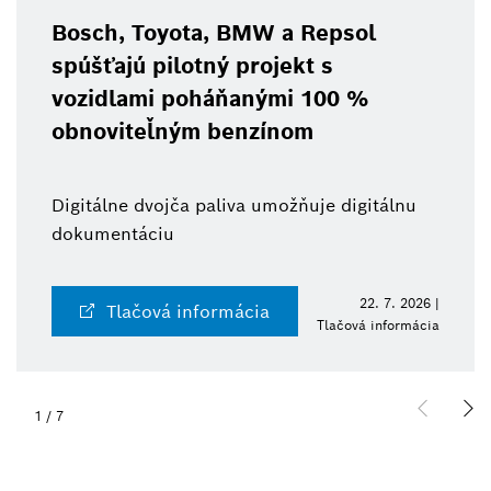
Bosch, Toyota, BMW a Repsol
spúšťajú pilotný projekt s
vozidlami poháňanými 100 %
obnoviteľným benzínom
Digitálne dvojča paliva umožňuje digitálnu
dokumentáciu
22. 7. 2026 |
Tlačová informácia
Tlačová informácia
1
/
7