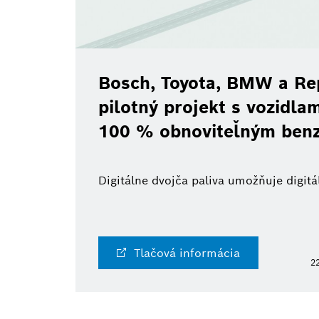
Bosch, Toyota, BMW a Re
pilotný projekt s vozidl
100 % obnoviteľným ben
Digitálne dvojča paliva umožňuje digi
Tlačová informácia
22