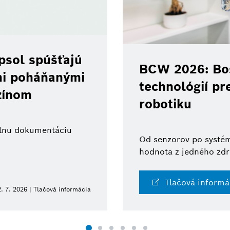
psol spúšťajú
BCW 2026: Bos
ami poháňanými
technológií pr
zínom
robotiku
tálnu dokumentáciu
Od senzorov po systém
hodnota z jedného zdr
Tlačová informá
. 7. 2026 | Tlačová informácia