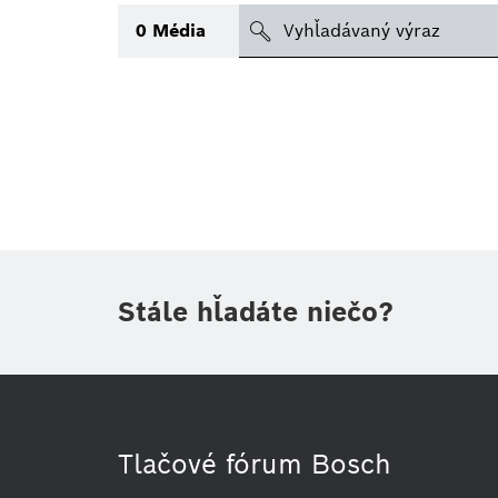
search
0
Média
Téma
(2)
Oblasť
(1)
Obdobie
Druh tlačovej informácie
(1)
Stále hľadáte niečo?
Tlačové fórum Bosch