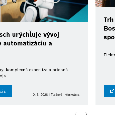
Trh
Bos
ch urýchľuje vývoj
spo
e automatizáciu a
Elekt
y: komplexná expertíza a pridaná
oja
cia
10. 6. 2026 | Tlačová informácia