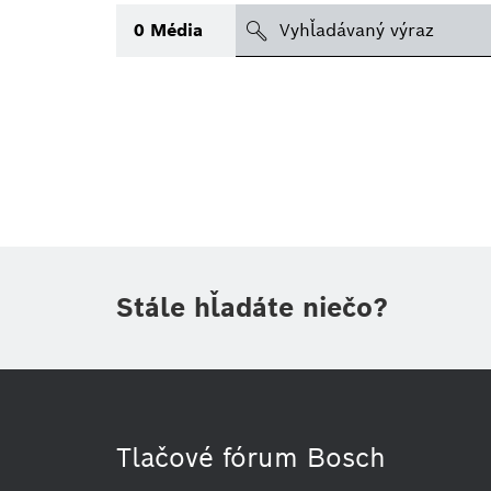
search
0
Média
Téma
(1)
Oblasť
(1)
Obdobie
Stále hľadáte niečo?
Druh tlačovej informácie
(1)
Tlačové fórum Bosch