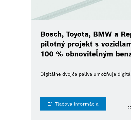
Bosch, Toyota, BMW a Re
pilotný projekt s vozidl
100 % obnoviteľným ben
Digitálne dvojča paliva umožňuje digi
Tlačová informácia
22