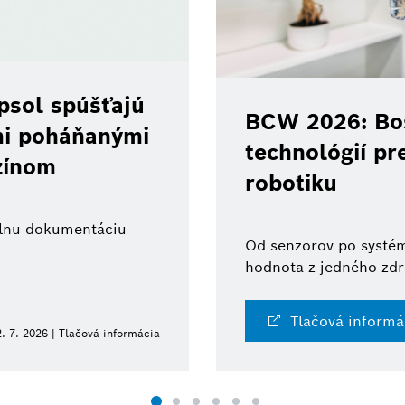
psol spúšťajú
BCW 2026: Bos
ami poháňanými
technológií pr
zínom
robotiku
tálnu dokumentáciu
Od senzorov po systém
hodnota z jedného zdr
Tlačová informá
. 7. 2026 | Tlačová informácia