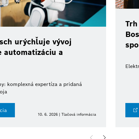
Trh
Bos
ch urýchľuje vývoj
spo
e automatizáciu a
Elekt
y: komplexná expertíza a pridaná
oja
cia
10. 6. 2026 | Tlačová informácia