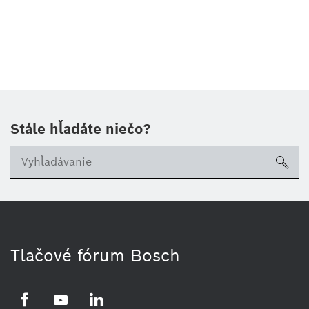
Stále hľadáte niečo?
sea
Tlačové fórum Bosch