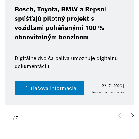
Bosch, Toyota, BMW a Repsol
spúšťajú pilotný projekt s
vozidlami poháňanými 100 %
obnoviteľným benzínom
Digitálne dvojča paliva umožňuje digitálnu
dokumentáciu
22. 7. 2026 |
Tlačová informácia
Tlačová informácia
1
/
7