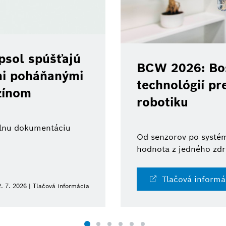
psol spúšťajú
BCW 2026: Bos
ami poháňanými
technológií pr
zínom
robotiku
tálnu dokumentáciu
Od senzorov po systém
hodnota z jedného zdr
Tlačová informá
. 7. 2026 | Tlačová informácia