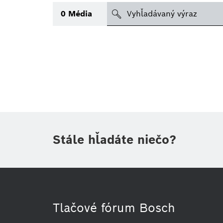
search
0
Média
Téma
Oblasť
(1)
(1)
Obdobie
Stále hľadáte niečo?
Druh tlačovej informácie
(1)
Tlačové fórum Bosch