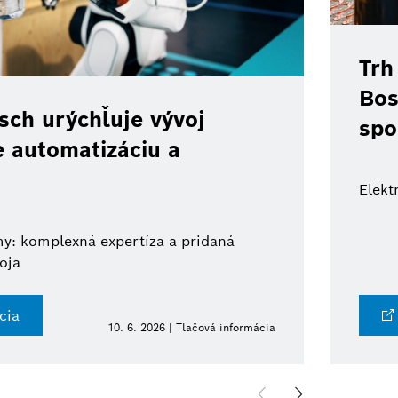
Trh
Bos
ch urýchľuje vývoj
spo
e automatizáciu a
Elekt
y: komplexná expertíza a pridaná
oja
cia
10. 6. 2026 | Tlačová informácia