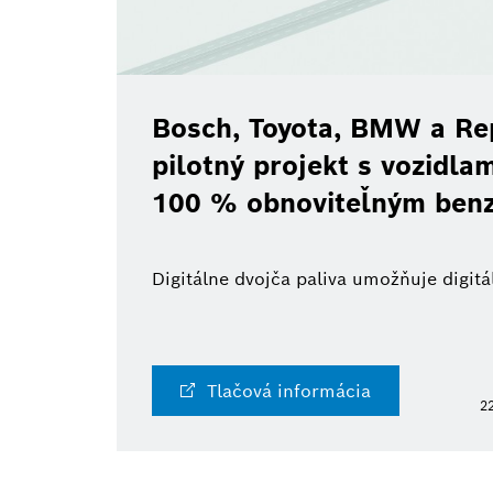
Bosch, Toyota, BMW a Re
pilotný projekt s vozidl
100 % obnoviteľným ben
Digitálne dvojča paliva umožňuje digi
Tlačová informácia
22