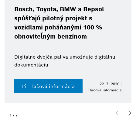
Bosch, Toyota, BMW a Repsol
spúšťajú pilotný projekt s
vozidlami poháňanými 100 %
obnoviteľným benzínom
Digitálne dvojča paliva umožňuje digitálnu
dokumentáciu
22. 7. 2026 |
Tlačová informácia
Tlačová informácia
1
/
7