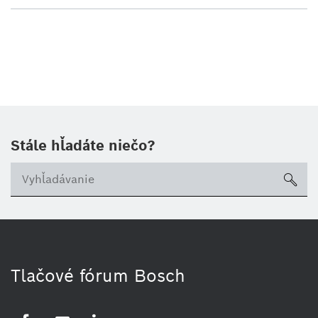
Stále hľadáte niečo?
sea
Tlačové fórum Bosch