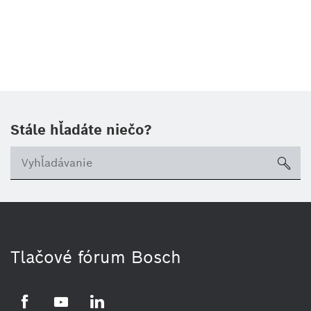
Stále hľadáte niečo?
sea
Tlačové fórum Bosch