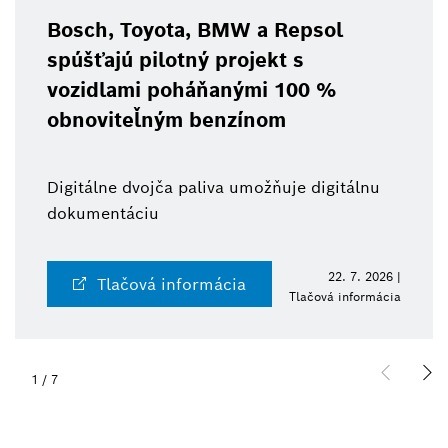
Bosch, Toyota, BMW a Repsol
spúšťajú pilotný projekt s
vozidlami poháňanými 100 %
obnoviteľným benzínom
Digitálne dvojča paliva umožňuje digitálnu
dokumentáciu
22. 7. 2026 |
Tlačová informácia
Tlačová informácia
1
/
7