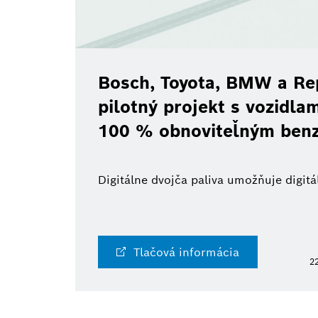
Bosch, Toyota, BMW a Re
pilotný projekt s vozidl
100 % obnoviteľným ben
Digitálne dvojča paliva umožňuje digi
Tlačová informácia
22