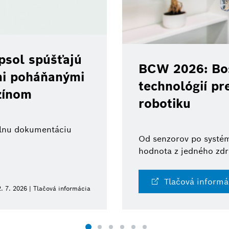
psol spúšťajú
BCW 2026: Bos
ami poháňanými
technológií pr
zínom
robotiku
tálnu dokumentáciu
Od senzorov po systém
hodnota z jedného zdr
Tlačová informá
. 7. 2026 | Tlačová informácia