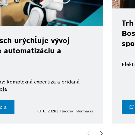
Trh
Bos
ch urýchľuje vývoj
spo
e automatizáciu a
Elekt
y: komplexná expertíza a pridaná
oja
cia
10. 6. 2026 | Tlačová informácia