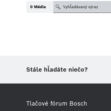
search
0
Média
Téma
(1)
Oblasť
(1)
(1)
Obdobie
Stále hľadáte niečo?
Druh tlačovej informácie
Tlačové fórum Bosch