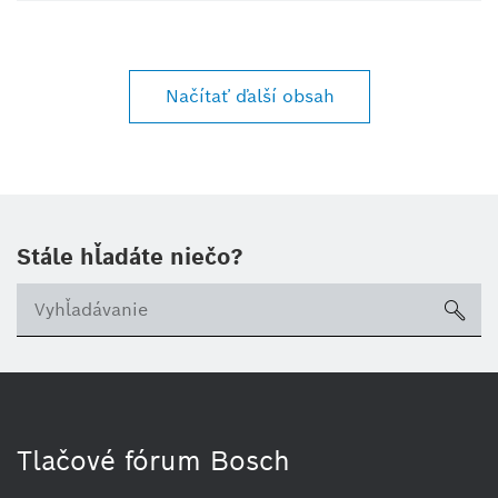
Načítať ďalší obsah
Stále hľadáte niečo?
sea
Tlačové fórum Bosch