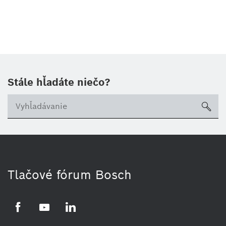
Stále hľadáte niečo?
sea
Tlačové fórum Bosch
Facebook
YouTube
LinkedIn