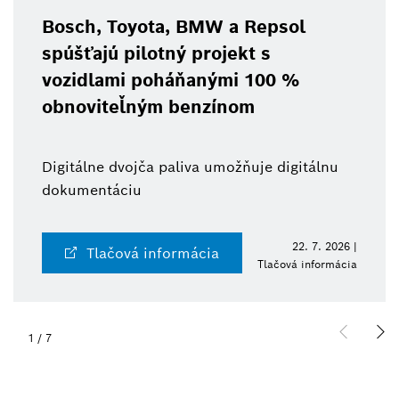
Bosch, Toyota, BMW a Repsol
spúšťajú pilotný projekt s
vozidlami poháňanými 100 %
obnoviteľným benzínom
Digitálne dvojča paliva umožňuje digitálnu
dokumentáciu
22. 7. 2026 |
Tlačová informácia
Tlačová informácia
1
/
7