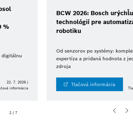
BCW 2026: Bosch urýchľuje vývoj
technológií pre automatizáciu a
robotiku
Od senzorov po systémy: komplexná
expertíza a pridaná hodnota z jedného
zdroja
10. 6. 2026 |
Tlačová informácia
Tlačová informácia
2
/
7