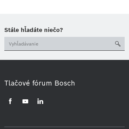
Stále hľadáte niečo?
sea
Tlačové fórum Bosch
Facebook
YouTube
LinkedIn